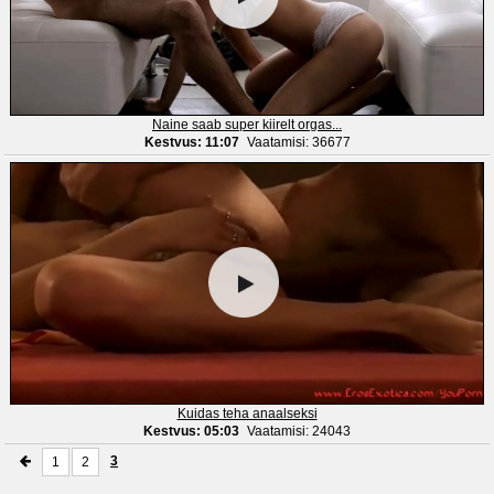
Naine saab super kiirelt orgas...
Kestvus: 11:07
Vaatamisi: 36677
Kuidas teha anaalseksi
Kestvus: 05:03
Vaatamisi: 24043
3
1
2