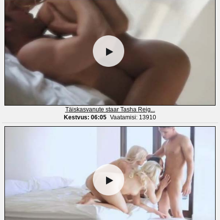
Täiskasvanute staar Tasha Reig...
Kestvus: 06:05
Vaatamisi: 13910